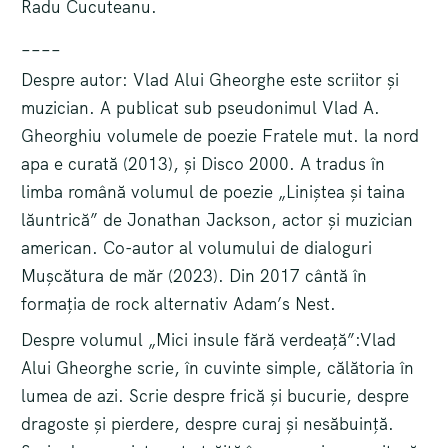
Radu Cucuteanu.
____
Despre autor: Vlad Alui Gheorghe este scriitor și
muzician. A publicat sub pseudonimul Vlad A.
Gheorghiu volumele de poezie Fratele mut. la nord
apa e curată (2013), și Disco 2000. A tradus în
limba română volumul de poezie „Liniștea și taina
lăuntrică” de Jonathan Jackson, actor și muzician
american. Co-autor al volumului de dialoguri
Mușcătura de măr (2023). Din 2017 cântă în
formația de rock alternativ Adam’s Nest.
Despre volumul „Mici insule fără verdeață”:Vlad
Alui Gheorghe scrie, în cuvinte simple, călătoria în
lumea de azi. Scrie despre frică și bucurie, despre
dragoste și pierdere, despre curaj și nesăbuință.