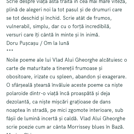
Scrie despre viața asta trăită în cea mai mare viteză,
plină de alegeri noi la tot pasul și de drumuri care
se tot deschid și închid. Scrie atât de frumos,
vulnerabil, simplu, dar cu o forță incredibilă,
versuri care îți cântă în minte și în inimă.
Doru Pușcașu / Om la lună
***
Noile poeme ale lui Vlad Alui Gheorghe alcătuiesc o
carte de maturitate a tinereții frumoase și
obositoare, irizate cu spleen, abandon și exagerare.
O sfârșeală ștearsă învăluie aceste poeme ca niște
polaroide dintr-o viață încă proaspătă și deja
dezolantă, ca niște mișcări grațioase de dans
noaptea în stradă, pe mici zgomote interioare, sub
fâșii de lumină incertă și caldă. Vlad Alui Gheorghe
scrie poezie cum ar cânta Morrissey blues în Bază.