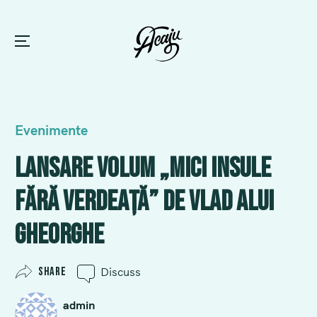
Menu
Skip
to
Posted
Evenimente
content
in
Lansare volum „Mici insule
fără verdeață” de Vlad Alui
Gheorghe
Share
Discuss
admin