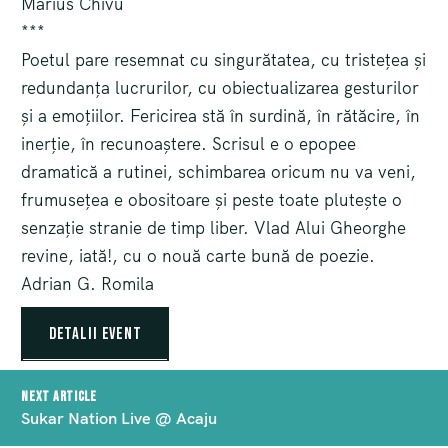
Marius Chivu
***
Poetul pare resemnat cu singurătatea, cu tristețea și
redundanța lucrurilor, cu obiectualizarea gesturilor
și a emoțiilor. Fericirea stă în surdină, în rătăcire, în
inerție, în recunoaștere. Scrisul e o epopee
dramatică a rutinei, schimbarea oricum nu va veni,
frumusețea e obositoare și peste toate plutește o
senzație stranie de timp liber. Vlad Alui Gheorghe
revine, iată!, cu o nouă carte bună de poezie.
Adrian G. Romila
Detalii event
Post
Next article
navigation
Sukar Nation Live @ Acaju