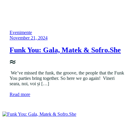
s
u
l
e
f
ă
P
Evenimente
r
o
P
November 21, 2024
ă
s
o
v
t
s
Funk You: Gala, Matek & Sofro.She
e
e
t
r
d
e
d
i
d
e
n
o
We’ve missed the funk, the groove, the people that the Funk
a
n
You parties bring together. So here we go again! Vineri
ț
seara, noi, voi și […]
ă
”
a
Read more
d
b
e
o
V
u
l
t
a
"
d
F
A
u
l