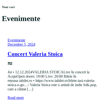
Menu
Skip
Your cart
to
content
Evenimente
P
Evenimente
o
P
December 5, 2024
s
o
t
s
Concert Valeria Stoica
e
t
d
e
i
d
n
o
Joi • 12.12.2024VALERIA STOICALive în concert la
n
AcajuOpen doors: 19:00 Live: 20:00 Bilete în
rețeaua iabilet.ro • https://www.iabilet.ro/bilete-iasi-valeria-
stoica-o-go…/ Valeria Stoica este o artistă de indie folk-pop,
care a cântat […]
a
Read more
b
o