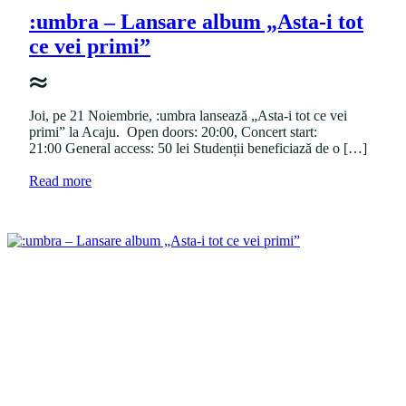
s
o
e
t
s
:umbra – Lansare album „Asta-i tot
"
e
t
ce vei primi”
d
e
i
d
n
o
n
Joi, pe 21 Noiembrie, :umbra lansează „Asta-i tot ce vei
primi” la Acaju. Open doors: 20:00, Concert start:
21:00 General access: 50 lei Studenții beneficiază de o […]
a
Read more
b
o
u
t
"
:
u
m
b
r
a
–
L