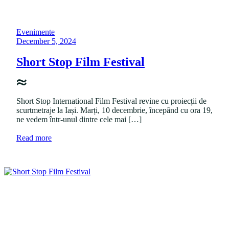
P
Evenimente
o
P
December 5, 2024
s
o
t
s
Short Stop Film Festival
e
t
d
e
i
d
n
o
Short Stop International Film Festival revine cu proiecții de
n
scurtmetraje la Iași. Marți, 10 decembrie, începând cu ora 19,
ne vedem într-unul dintre cele mai […]
a
Read more
b
o
u
t
"
S
h
o
r