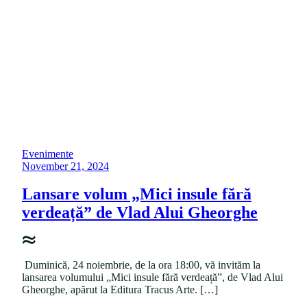
i
v
e
@
A
c
a
j
u
"
P
Evenimente
o
P
November 21, 2024
s
o
t
s
Lansare volum „Mici insule fără
e
t
verdeață” de Vlad Alui Gheorghe
d
e
i
d
n
o
n
Duminică, 24 noiembrie, de la ora 18:00, vă invităm la
lansarea volumului „Mici insule fără verdeață”, de Vlad Alui
Gheorghe, apărut la Editura Tracus Arte. […]