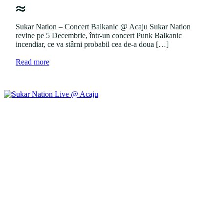
d
e
i
d
n
o
Sukar Nation – Concert Balkanic @ Acaju Sukar Nation
n
revine pe 5 Decembrie, într-un concert Punk Balkanic
incendiar, ce va stârni probabil cea de-a doua […]
a
Read more
b
o
u
t
"
S
u
k
a
r
N
a
t
i
o
n
L