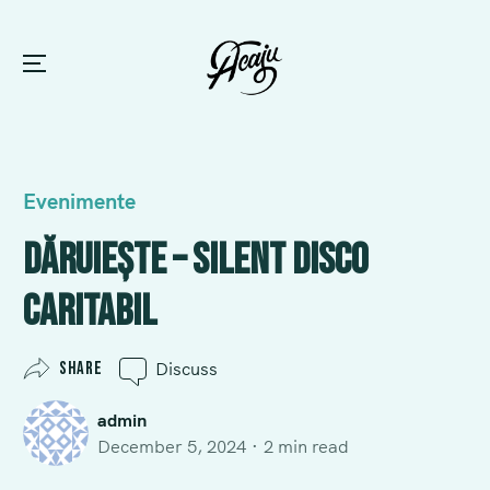
Menu
Skip
to
Posted
Evenimente
content
in
Dăruiește – Silent Disco
Caritabil
Share
Discuss
admin
December 5, 2024
2 min read