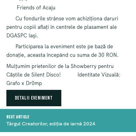
Friends of Acaju
Cu fondurile strânse vom achiziționa daruri
pentru copiii aflați în centrele de plasament ale
DGASPC Iaşi.
Participarea la eveniment este pe bază de
donație, aceasta începând cu suma de 30 RON.
Mulțumim prietenilor de la Showberry pentru
Căștile de Silent Disco!
Identitate Vizuală:
Grafo x Dr0mp
Detalii eveniment
Post
Next article
navigation
Târgul Creatorilor, ediția de iarnă 2024