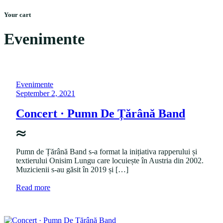
Menu
Skip
Your cart
to
content
Evenimente
P
Evenimente
o
P
September 2, 2021
s
o
t
s
Concert · Pumn De Țărână Band
e
t
d
e
i
d
n
o
Pumn de Țărână Band s-a format la inițiativa rapperului și
n
textierului Onisim Lungu care locuiește în Austria din 2002.
Muzicienii s-au găsit în 2019 și […]
a
Read more
b
o
u
t