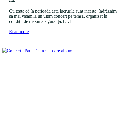
i
d
n
o
Cu toate că în perioada asta lucrurile sunt incerte, îndrăznim
n
să mai visăm la un ultim concert pe terasă, organizat în
condiții de maximă siguranță. […]
a
Read more
b
o
u
t
"
C
o
n
c
e
r
t
ᐧ
P
a
u
l
T