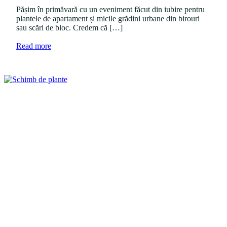
n
o
Pășim în primăvară cu un eveniment făcut din iubire pentru
n
plantele de apartament și micile grădini urbane din birouri
sau scări de bloc. Credem că […]
a
Read more
b
o
u
t
"
S
c
h
i
m
b
d
e
p
l
a
n
t
e