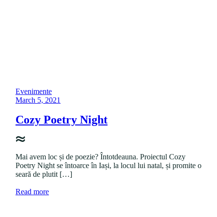
"
P
Evenimente
o
P
March 5, 2021
s
o
t
s
Cozy Poetry Night
e
t
d
e
i
d
n
o
Mai avem loc și de poezie? Întotdeauna. Proiectul Cozy
n
Poetry Night se întoarce în Iași, la locul lui natal, și promite o
seară de plutit […]
a
Read more
b
o