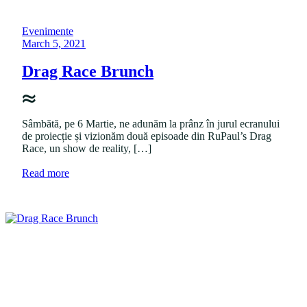
P
Evenimente
o
P
March 5, 2021
s
o
t
s
Drag Race Brunch
e
t
d
e
i
d
n
o
Sâmbătă, pe 6 Martie, ne adunăm la prânz în jurul ecranului
n
de proiecție și vizionăm două episoade din RuPaul’s Drag
Race, un show de reality, […]
a
Read more
b
o
u
t
"
D
r
a
g
R