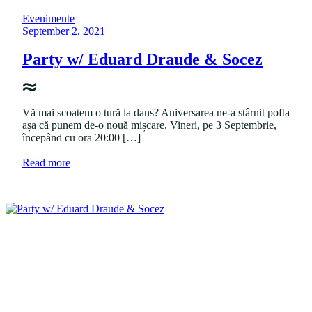
d
"
P
Evenimente
o
P
September 2, 2021
s
o
t
s
Party w/ Eduard Draude & Socez
e
t
d
e
i
d
n
o
Vă mai scoatem o tură la dans? Aniversarea ne-a stârnit pofta
n
așa că punem de-o nouă mișcare, Vineri, pe 3 Septembrie,
începând cu ora 20:00 […]
a
Read more
b
o
u
t
"
P
a
r
t
y
w